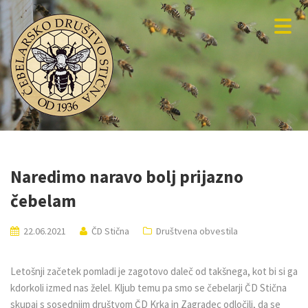
Naredimo naravo bolj prijazno
čebelam
22.06.2021
ČD Stična
Društvena obvestila
Letošnji začetek pomladi je zagotovo daleč od takšnega, kot bi si ga
kdorkoli izmed nas želel. Kljub temu pa smo se čebelarji ČD Stična
skupaj s sosednjim društvom ČD Krka in Zagradec odločili, da se