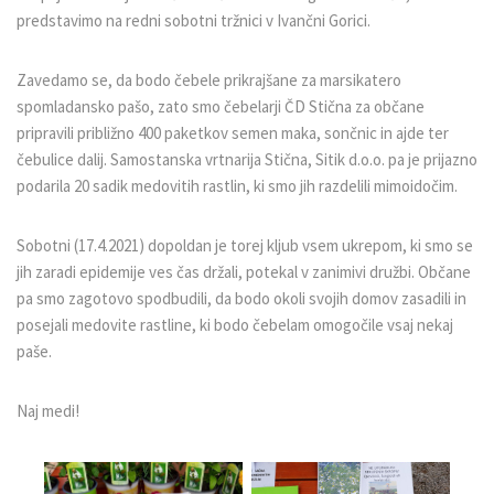
predstavimo na redni sobotni tržnici v Ivančni Gorici.
Zavedamo se, da bodo čebele prikrajšane za marsikatero
spomladansko pašo, zato smo čebelarji ČD Stična za občane
pripravili približno 400 paketkov semen maka, sončnic in ajde ter
čebulice dalij. Samostanska vrtnarija Stična, Sitik d.o.o. pa je prijazno
podarila 20 sadik medovitih rastlin, ki smo jih razdelili mimoidočim.
Sobotni (17.4.2021) dopoldan je torej kljub vsem ukrepom, ki smo se
jih zaradi epidemije ves čas držali, potekal v zanimivi družbi. Občane
pa smo zagotovo spodbudili, da bodo okoli svojih domov zasadili in
posejali medovite rastline, ki bodo čebelam omogočile vsaj nekaj
paše.
Naj medi!