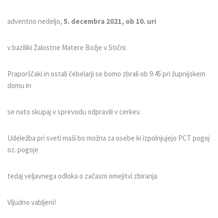
adventno nedeljo,
5. decembra 2021, ob 10. uri
v baziliki Žalostne Matere Božje v Stični.
Praporščaki in ostali čebelarji se bomo zbrali ob 9.45 pri župnijskem
domu in
se nato skupaj v sprevodu odpravili v cerkev.
Udeležba pri sveti maši bo možna za osebe ki izpolnjujejo PCT pogoj
oz. pogoje
tedaj veljavnega odloka o začasni omejitvi zbiranja.
Vljudno vabljeni!