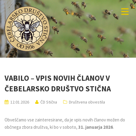
VABILO – VPIS NOVIH ČLANOV V
ČEBELARSKO DRUŠTVO STIČNA
12.01.2026
ČD Stična
Društvena obvestila
Obveščamo vse zainteresirane, da je vpis novih članov možen do
občnega zbora društva, ki bo v soboto,
31. januarja 2026
.